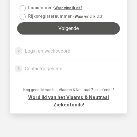
Lidnummer -
Waar vind ik dit?
Lidnummer
Rijksregisternummer -
Waar vind ik dit?
Login en wachtwoord
2
Contactgegevens
3
Nog geen lid van het Vlaams & Neutraal Ziekenfonds?
Word lid van het Vlaams & Neutraal
Ziekenfonds!